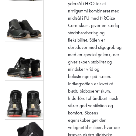
ydersål i HRO-testet
nitrilgummi kombineret med
midtsål i PU med NRGize
Core-skum, giver en særlig
stødabsorbering og
fleksibilitet. Sålen er
derudover med stigegreb og
med en special gelenk, der
giver skoen stabilitet og
mindsker vrid og
belastninger på hælen.
Indlægssålen er lavet af
blødt, biobaseret skum.
Inderfóret af åndbart mesh
sikrer god ventilation og
komfort. Skoens
egenskaber gør den
velegnet til miljøer, hvor der
kræves ekstra slidstyrke.