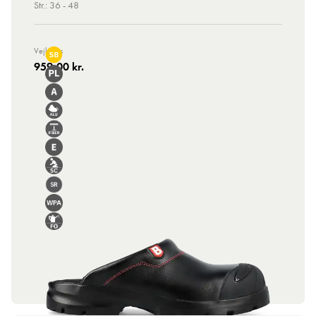
Str.: 36 - 48
Vejl. Pris
959,00 kr.