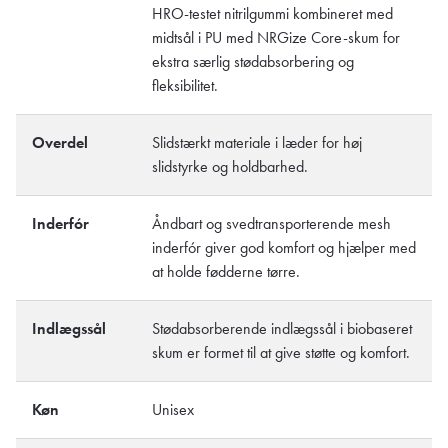
HRO-testet nitrilgummi kombineret med
midtsål i PU med NRGize Core-skum for
ekstra særlig stødabsorbering og
fleksibilitet.
Overdel
Slidstærkt materiale i læder for høj
slidstyrke og holdbarhed.
Inderfór
Åndbart og svedtransporterende mesh
inderfór giver god komfort og hjælper med
at holde fødderne tørre.
Indlægssål
Stødabsorberende indlægssål i biobaseret
skum er formet til at give støtte og komfort.
Køn
Unisex