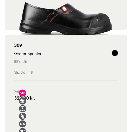
309
Green Sprinter
BRYNJE
Str.: 36 - 48
Vejl. Pris
329,00 kr.