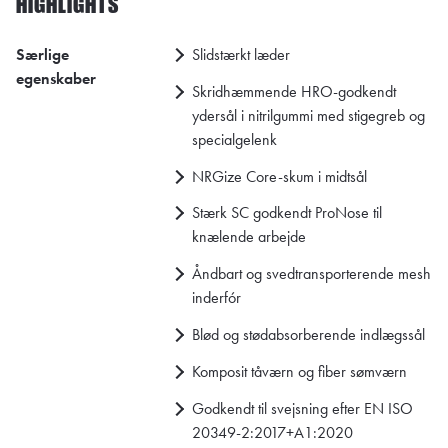
HIGHLIGHTS
Særlige
Slidstærkt læder
egenskaber
Skridhæmmende HRO-godkendt
ydersål i nitrilgummi med stigegreb og
specialgelenk
NRGize Core-skum i midtsål
Stærk SC godkendt ProNose til
knælende arbejde
Åndbart og svedtransporterende mesh
inderfór
Blød og stødabsorberende indlægssål
Komposit tåværn og fiber sømværn
Godkendt til svejsning efter EN ISO
20349-2:2017+A1:2020