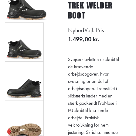
TREK WELDER
BOOT
Nyhed
Vejl. Pris
1.499,00 kr.
Svejserstøvletten er skabt til
de krævende
arbejdsopgaver, hvor
svejsning er en del af
arbejdsdagen. Fremstillet i
slidstærkt læder med en
stærk godkendt ProNose i
PU skabt til knælende
arbejde. Praktisk
velcrolukning for nem
justering. Skridhæmmende