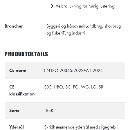
Velcro lukning for hurtig justering.
Brancher
Byggeri og håndværk
Landbrug, skovbrug
og fiskeri
Tung industri
PRODUKTDETAILS
CE norm
EN ISO 20345:2022+A1:2024
CE
S3S, HRO, SC, FO, WG, LG, SR
klassifikation
Serie
TReK
Ydersål
Skridhæmmende ydersål med stigegreb i