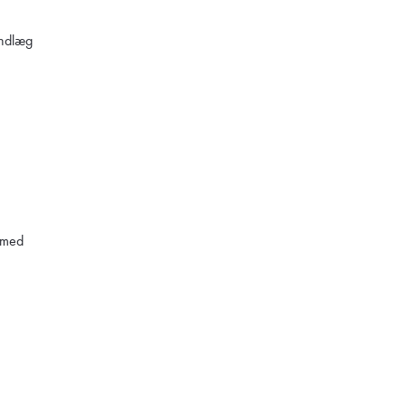
indlæg
 med