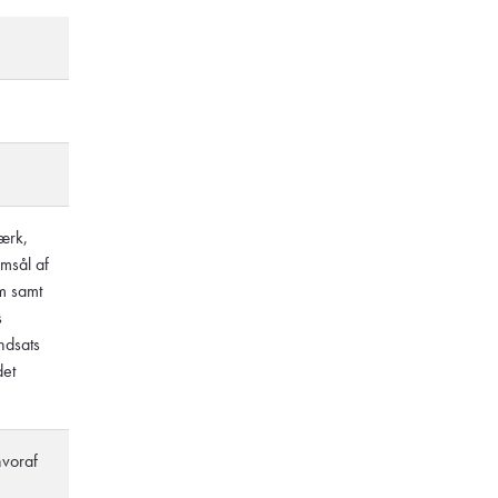
ærk,
msål af
m samt
s
ndsats
det
hvoraf