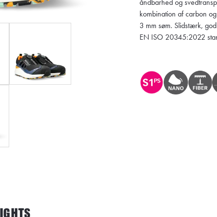
åndbarhed og svedtranspo
kombination af carbon og
3 mm søm. Slidstærk, godk
EN ISO 20345:2022 stan
LIGHTS