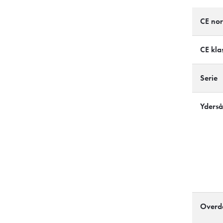
CE no
CE klas
Serie
Yderså
Overd