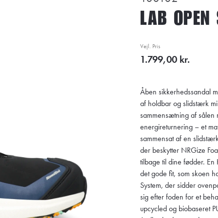
LAB OPEN
Vejl. Pris
1.799,00 kr.
Åben sikkerhedssandal me
af holdbar og slidstærk m
sammensætning af sålen 
energireturnering – et ma
sammensat af en slidstær
der beskytter NRGize Foa
tilbage til dine fødder. En
det gode fit, som skoen 
System, der sidder ovenpå
sig efter foden for et beh
upcycled og biobaseret P