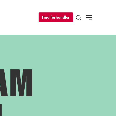
Find forhandler
Open search modal
OAM