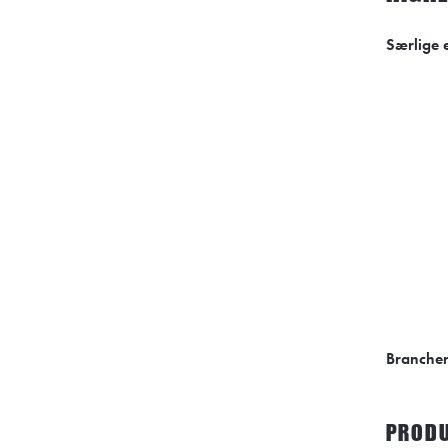
Særlige 
Branche
PRODU