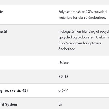
ór
Polyester mesh af 30% recycled
materiale for ekstra åndbarhed.
ssål
Indlægssål i en blanding af recyc
upcycled og biobaseret PU-skum 
CoolMax-cover for optimeret
åndbarhed.
Unisex
39-48
 (pr. sko str. 42)
0,577
it System
L6