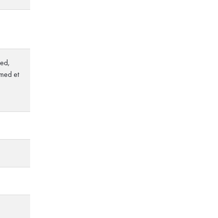
led,
med et