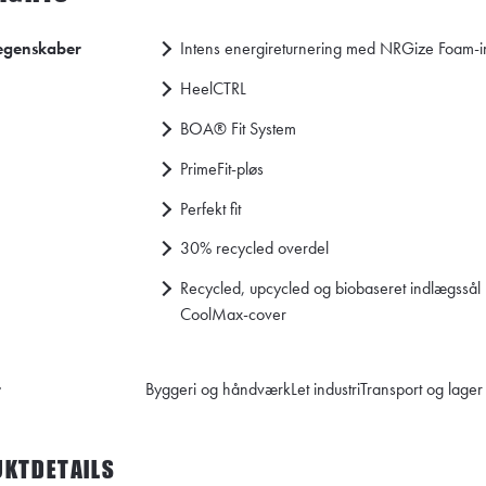
egenskaber
Intens energireturnering med NRGize Foam-
HeelCTRL
BOA® Fit System
PrimeFit-pløs
Perfekt fit
30% recycled overdel
Recycled, upcycled og biobaseret indlægssål
CoolMax-cover
r
Byggeri og håndværk
Let industri
Transport og lager
KTDETAILS