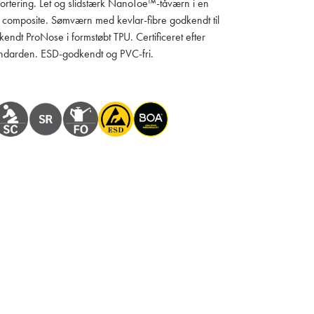
rtering. Let og slidstærk NanoToe™-tåværn i en
 composite. Sømværn med kevlar-fibre godkendt til
endt ProNose i formstøbt TPU. Certificeret efter
darden. ESD-godkendt og PVC-fri.