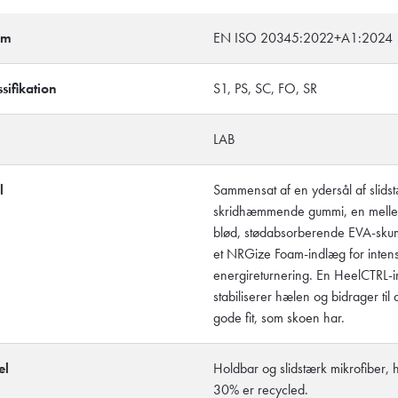
rm
EN ISO 20345:2022+A1:2024
sifikation
S1, PS, SC, FO, SR
LAB
l
Sammensat af en ydersål af slidst
skridhæmmende gummi, en melle
blød, stødabsorberende EVA-sku
et NRGize Foam-indlæg for inten
energireturnering. En HeelCTRL-i
stabiliserer hælen og bidrager til 
gode fit, som skoen har.
el
Holdbar og slidstærk mikrofiber, 
30% er recycled.