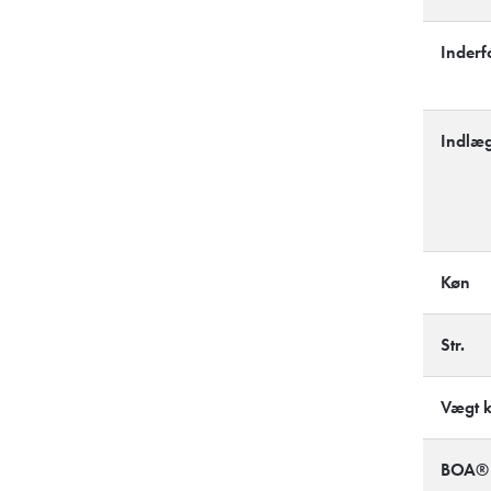
Inderf
Indlæg
Køn
Str.
Vægt kg
BOA® F