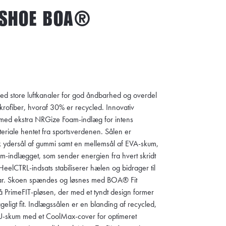
 SHOE BOA®
d store luftkanaler for god åndbarhed og overdel
ikrofiber, hvoraf 30% er recycled. Innovativ
med ekstra NRGize Foam-indlæg for intens
teriale hentet fra sportsverdenen. Sålen er
k ydersål af gummi samt en mellemsål af EVA-skum,
m-indlægget, som sender energien fra hvert skridt
 HeelCTRL-indsats stabiliserer hælen og bidrager til
har. Skoen spændes og løsnes med BOA® Fit
 PrimeFIT-pløsen, der med et tyndt design former
ageligt fit. Indlægssålen er en blanding af recycled,
U-skum med et CoolMax-cover for optimeret