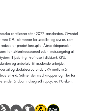
rhedssko certificeret efter 2022-standarden. Overdel
er med KPU-elementer for stabilitet og styrke, som
g reducerer produktionsspild. Åbne sidepaneler
n som i en sikkerhedssandal uden indtrængning af
stem til justering. ProNose i slidstærk KPU,
darden og anbefalet til knælende arbejde.
ersål og stødabsorberende EVA-mellemsål.
educeret vrid. Sålmønster med knopper og riller for
berende, åndbar indlægssål i upcycled PU-skum.
.