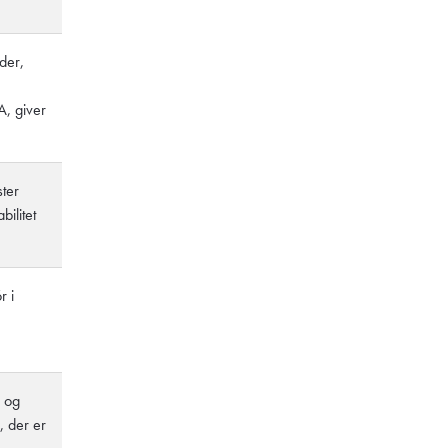
der,
A, giver
ster
ilitet
r i
l og
, der er