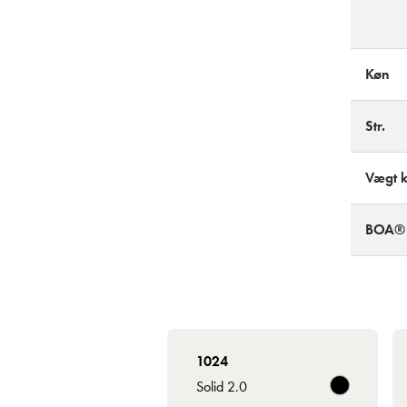
Køn
Str.
Vægt kg
BOA® F
1024
Solid 2.0