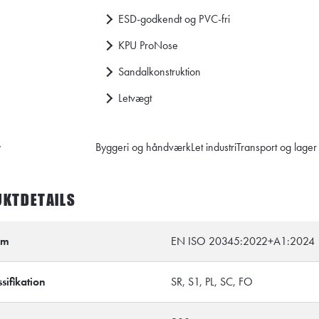
ESD-godkendt og PVC-fri
KPU ProNose
Sandalkonstruktion
Letvægt
r
Byggeri og håndværk
Let industri
Transport og lager
KTDETAILS
rm
EN ISO 20345:2022+A1:2024
sifikation
SR, S1, PL, SC, FO