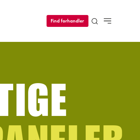
Find forhandler
Open search modal
TIGE