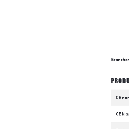
Branche
PRODU
CE no
CE klas