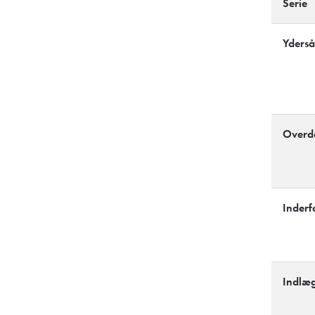
Serie
Yderså
Overd
Inderf
Indlæg