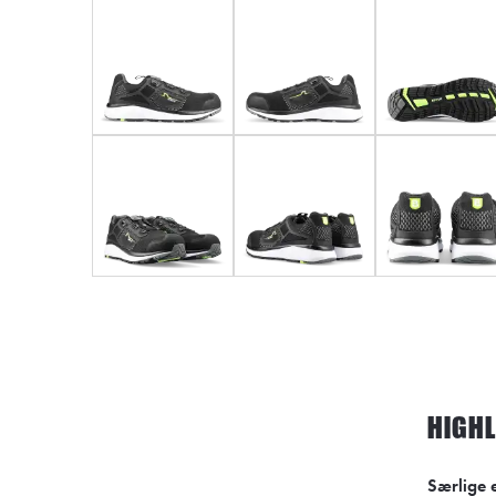
HIGH
Særlige 