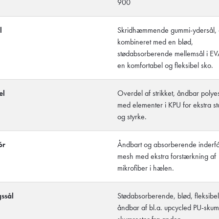
900
l
Skridhæmmende gummi-ydersål, 
kombineret med en blød,
stødabsorberende mellemsål i EV
en komfortabel og fleksibel sko.
el
Overdel af strikket, åndbar polye
med elementer i KPU for ekstra stab
og styrke.
ór
Åndbart og absorberende inderfó
mesh med ekstra forstærkning af
mikrofiber i hælen.
ssål
Stødabsorberende, blød, fleksibe
åndbar af bl.a. upcycled PU-skum