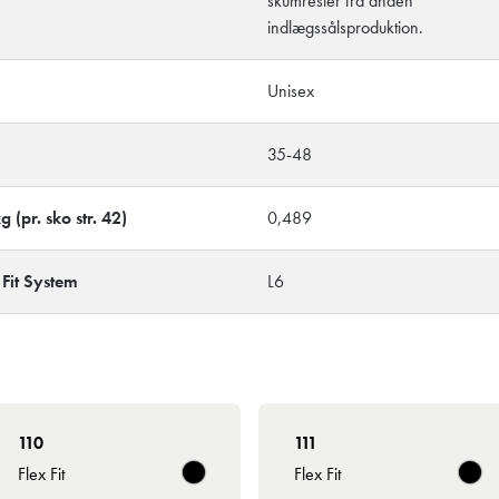
skumrester fra anden
indlægssålsproduktion.
Unisex
35-48
 (pr. sko str. 42)
0,489
it System
L6
110
111
Flex Fit
Flex Fit