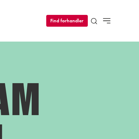
Find forhandler
Open search modal
OAM