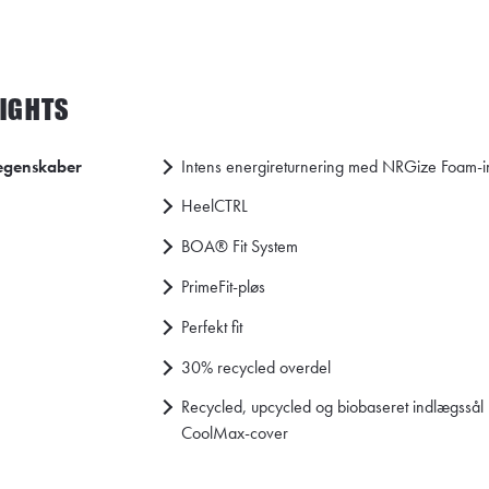
LIGHTS
egenskaber
Intens energireturnering med NRGize Foam-
HeelCTRL
BOA® Fit System
PrimeFit-pløs
Perfekt fit
30% recycled overdel
Recycled, upcycled og biobaseret indlægssål
CoolMax-cover