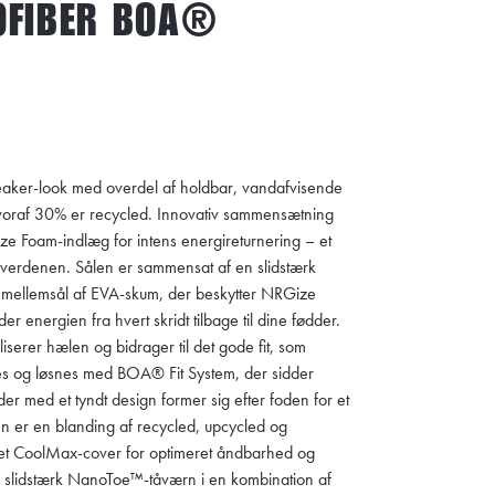
OFIBER BOA®
neaker-look med overdel af holdbar, vandafvisende
 hvoraf 30% er recycled. Innovativ sammensætning
e Foam-indlæg for intens energireturnering – et
tsverdenen. Sålen er sammensat af en slidstærk
 mellemsål af EVA-skum, der beskytter NRGize
 energien fra hvert skridt tilbage til dine fødder.
iserer hælen og bidrager til det gode fit, som
s og løsnes med BOA® Fit System, der sidder
er med et tyndt design former sig efter foden for et
len er en blanding af recycled, upcycled og
et CoolMax-cover for optimeret åndbarhed og
g slidstærk NanoToe™-tåværn i en kombination af