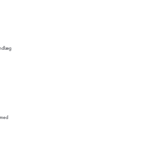
indlæg
 med