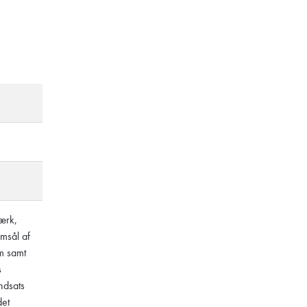
ærk,
msål af
m samt
s
ndsats
det