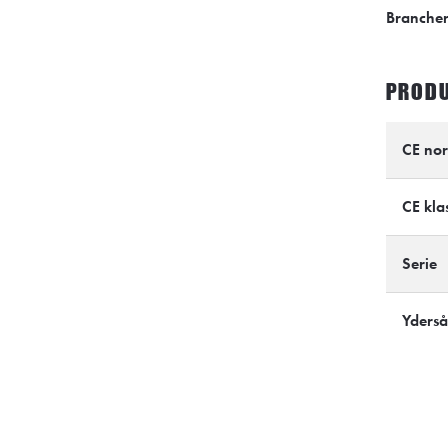
Branche
PRODU
CE no
CE klas
Serie
Yderså