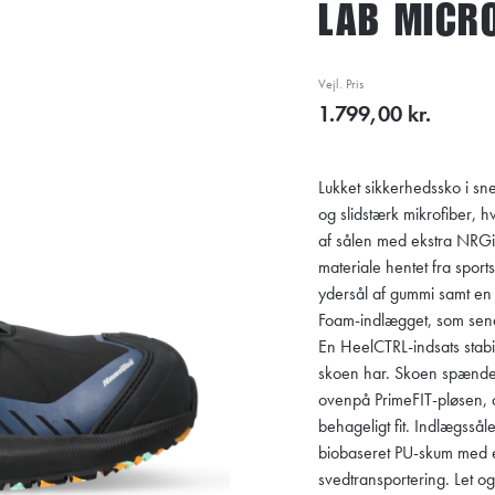
LAB MICR
Vejl. Pris
1.799,00 kr.
Lukket sikkerhedssko i s
og slidstærk mikrofiber,
af sålen med ekstra NRGiz
materiale hentet fra spor
ydersål af gummi samt en
Foam-indlægget, som sender
En HeelCTRL-indsats stabil
skoen har. Skoen spænde
ovenpå PrimeFIT-pløsen, d
behageligt fit. Indlægsså
biobaseret PU-skum med 
svedtransportering. Let o