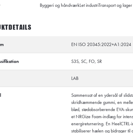
r
Byggeri og håndværk
Let industri
Transport og lager
KTDETAILS
rm
EN ISO 20345:2022+A1:2024
sifikation
S3S, SC, FO, SR
LAB
l
Sammensat af en ydersål af slidst
skridhæmmende gummi, en melle
blød, stødabsorberende EVA-sku
et NRGize Foam-indlæg for inten
energireturnering. En HeelCTRL-i
stabiliserer hælen og bidrager til 