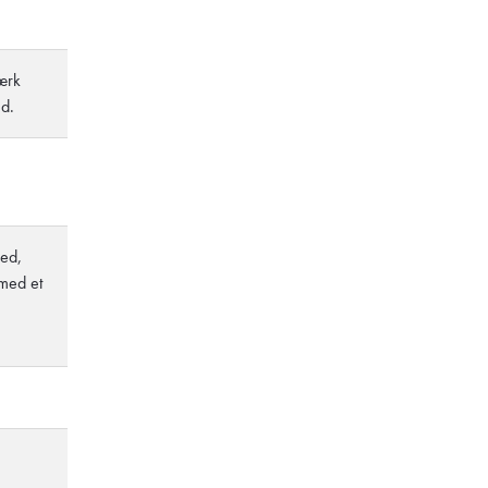
ærk
d.
led,
med et