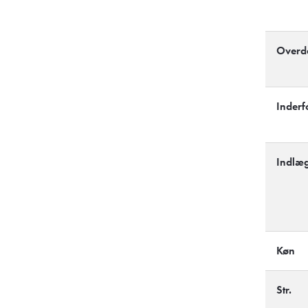
Overd
Inderf
Indlæg
Køn
Str.