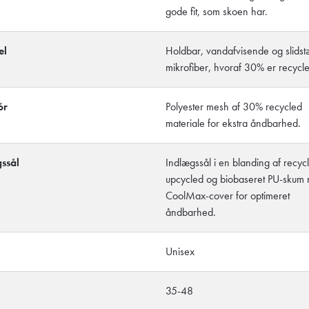
gode fit, som skoen har.
el
Holdbar, vandafvisende og slidst
mikrofiber, hvoraf 30% er recycle
ór
Polyester mesh af 30% recycled
materiale for ekstra åndbarhed.
ssål
Indlægssål i en blanding af recyc
upcycled og biobaseret PU-skum 
CoolMax-cover for optimeret
åndbarhed.
Unisex
35-48