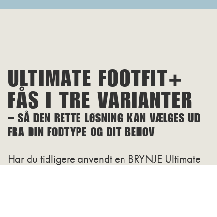
ULTIMATE FOOTFIT+
FÅS I TRE VARIANTER
– SÅ DEN RETTE LØSNING KAN VÆLGES UD
FRA DIN FODTYPE OG DIT BEHOV
Har du tidligere anvendt en BRYNJE Ultimate
FootFit-svangsål, er det ikke nødvendigvis den
samme svangstøtte, der anbefales i Ultimate
FootFit+. Følg altid de nye anbefalinger