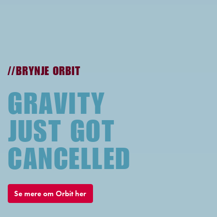
//BRYNJE ORBIT
GRAVITY
JUST GOT
CANCELLED
Se mere om Orbit her