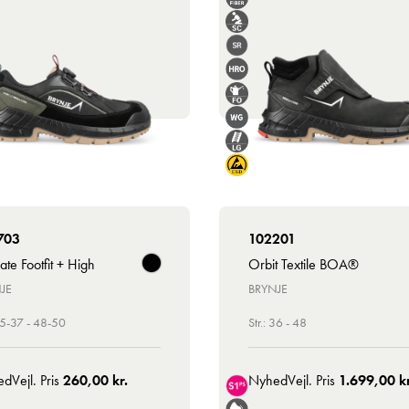
703
102201
ate Footfit + High
Orbit Textile BOA®
JE
BRYNJE
 35-37 - 48-50
Str.: 36 - 48
ed
Vejl. Pris
260,00 kr.
Nyhed
Vejl. Pris
1.699,00 kr