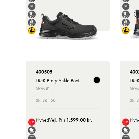
400505
400
TReK B-dry Ankle Boot Lace
TReK
BRYNJE
BRYN
Str.: 36 - 50
Str.: 
Nyhed
Vejl. Pris
1.599,00 kr.
Nyh