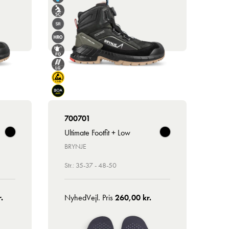
700701
Ultimate Footfit + Low
BRYNJE
Str.: 35-37 - 48-50
.
Nyhed
Vejl. Pris
260,00 kr.