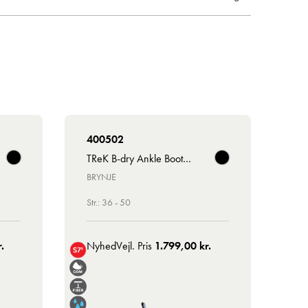
400502
TReK B-dry Ankle Boot BOA
BRYNJE
Str.: 36 - 50
.
Nyhed
Vejl. Pris
1.799,00 kr.