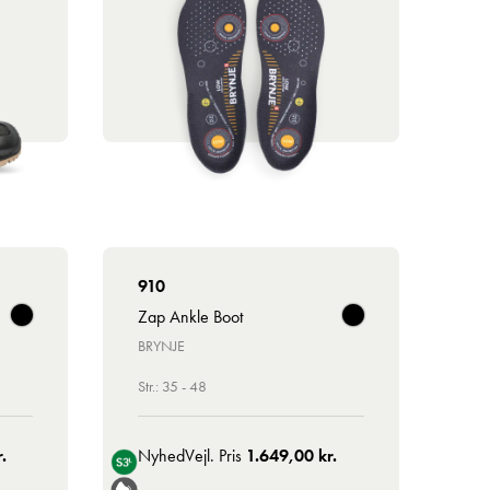
910
Zap Ankle Boot
BRYNJE
Str.: 35 - 48
.
Nyhed
Vejl. Pris
1.649,00 kr.