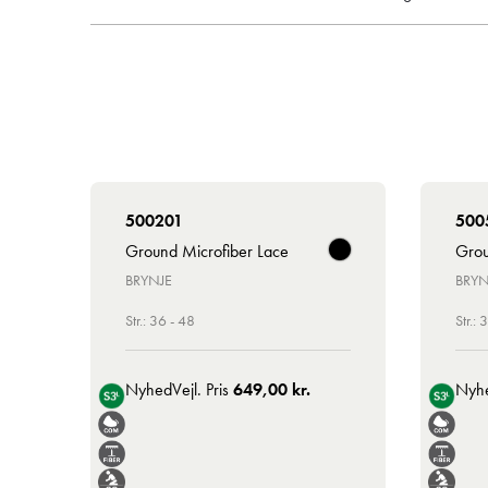
500201
500
Ground Microfiber Lace
Grou
BRYNJE
BRYN
Str.: 36 - 48
Str.: 
Nyhed
Vejl. Pris
649,00 kr.
Nyh