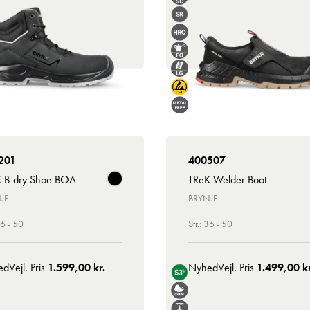
201
400507
 B-dry Shoe BOA
TReK Welder Boot
JE
BRYNJE
36 - 50
Str.: 36 - 50
ed
Vejl. Pris
1.599,00 kr.
Nyhed
Vejl. Pris
1.499,00 kr