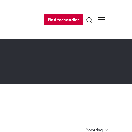
Find forhandler
Open search modal
Sortering