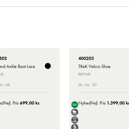
502
400203
nd Ankle Boot Lace
TReK Velcro Shoe
JE
BRYNJE
36 - 48
Str.: 36 - 50
ed
Vejl. Pris
699,00 kr.
Nyhed
Vejl. Pris
1.399,00 kr