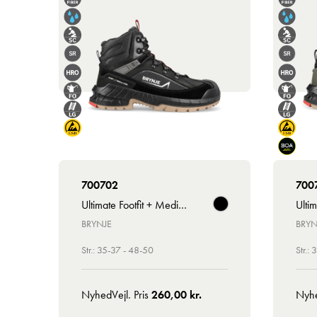
700702
700
Ultimate Footfit + Medium
Ultim
BRYNJE
BRYN
Str.: 35-37 - 48-50
Str.:
Nyhed
Vejl. Pris
260,00 kr.
Nyh