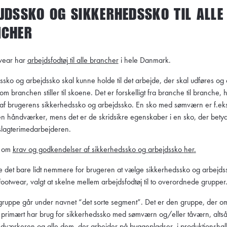
JDSSKO OG SIKKERHEDSSKO TIL ALLE
NCHER
wear har
arbejdsfodtøj til alle brancher
i hele Danmark.
sko og arbejdssko skal kunne holde til det arbejde, der skal udføres og
om branchen stiller til skoene. Det er forskelligt fra branche til branche,
 af brugerens sikkerhedssko og arbejdssko. En sko med sømværn er f.eks
en håndværker, mens det er de skridsikre egenskaber i en sko, der bety
 slagterimedarbejderen.
e om
krav og godkendelser af sikkerhedssko og arbejdssko
her
.
re det bare lidt nemmere for brugeren at vælge sikkerhedssko og arbejdss
ootwear, valgt at skelne mellem arbejdsfodtøj til to overordnede grupper
ruppe går under navnet “det sorte segment”. Det er den gruppe, der o
primært har brug for sikkerhedssko med sømværn og/eller tåværn, altså
dværkeren
og alle dem, der arbejder på
byggepladser
, i
produktionshal