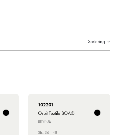
Sortering
102201
Orbit Textile BOA®
BRYNJE
Str.: 36 - 48