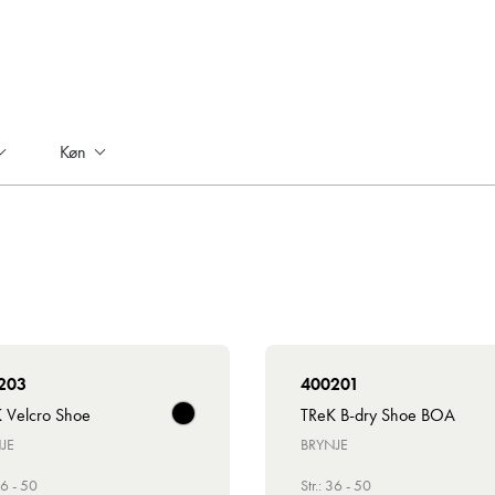
Køn
203
400201
 Velcro Shoe
TReK B-dry Shoe BOA
JE
BRYNJE
36 - 50
Str.: 36 - 50