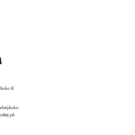
A
ssko til
.
arbejdssko
odtøj på