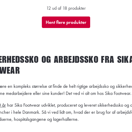
12 ud af 18 produkter
Hent flere produkter
ERHEDSSKO OG ARBEJDSSKO FRA SIK
TWEAR
re en kompleks størrelse at finde de helt rigtige arbejdssko og sikkerhed
sine medarbejdere eller sine kunder! Det ved vi alt om hos Sika Footwear
 år
har Sika Footwear udviklet, produceret og leveret sikkerhedssko og 
rancher i hele Danmark. Så vi ved lidt om, hvad der er brug for af arbejdsf
serne, hospitalsgangene og lagerhallerne.