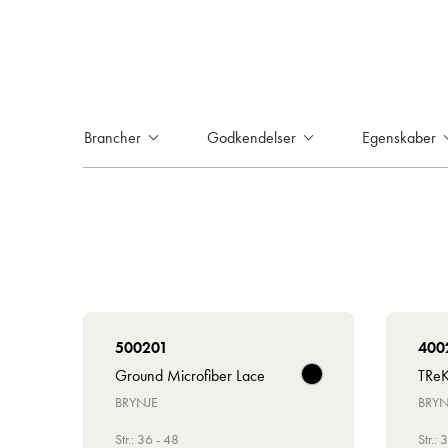
Brancher
Godkendelser
Egenskaber
500201
400
Ground Microfiber Lace
TReK
BRYNJE
BRYN
Str.: 36 - 48
Str.: 