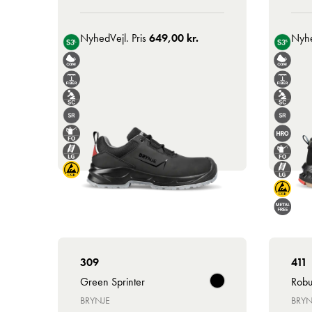
Nyhed
Vejl. Pris
649,00 kr.
Nyh
309
411
Green Sprinter
Robu
BRYNJE
BRYN