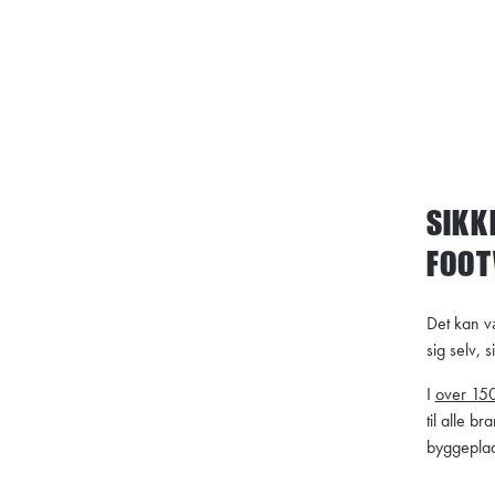
SIKK
FOO
Det kan væ
sig selv, 
I
over 150
til alle b
byggeplad