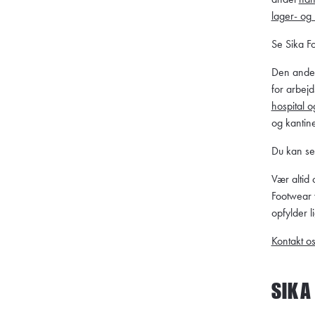
lager- og 
Se Sika F
Den anden
for arbejd
hospital o
og kantin
Du kan se
Vær altid 
Footwear v
opfylder l
Kontakt os
SIKA