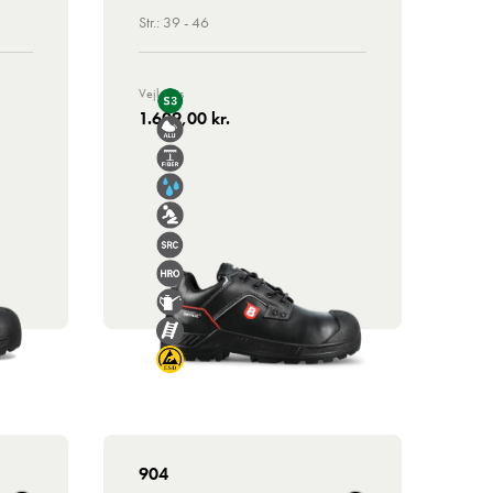
Str.: 39 - 46
Vejl. Pris
1.609,00 kr.
904