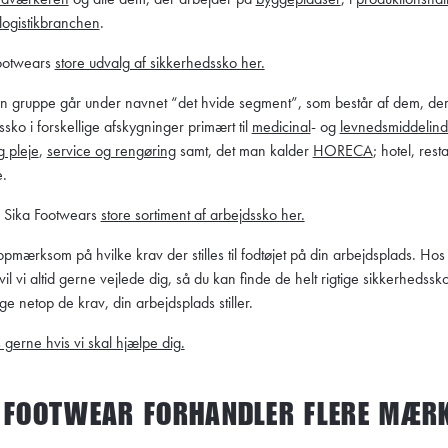
logistikbranchen
.
ootwears
store udvalg af sikkerhedssko her.
 gruppe går under navnet “det hvide segment”, som består af dem, der
ssko i forskellige afskygninger primært til
medicinal
- og
levnedsmiddelind
g pleje
,
service og rengøring
samt, det man kalder
HORECA
; hotel, rest
e.
 Sika Footwears
store sortiment af arbejdssko her.
opmærksom på hvilke krav der stilles til fodtøjet på din arbejdsplads. Hos
il vi altid gerne vejlede dig, så du kan finde de helt rigtige sikkerhedssk
ige netop de krav, din arbejdsplads stiller.
 gerne hvis vi skal hjælpe dig.
 FOOTWEAR FORHANDLER FLERE MÆR