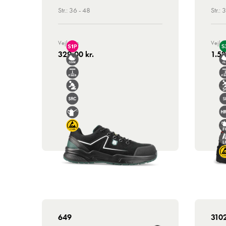
Str.: 36 - 48
Str.: 
Vejl. Pris
Vejl. P
329,00 kr.
1.52
649
310