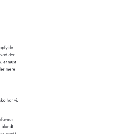
 opfylde
 hvad der
. et must
der mere
ko har vi,
.
mfavner
 blandt
ler
samt i