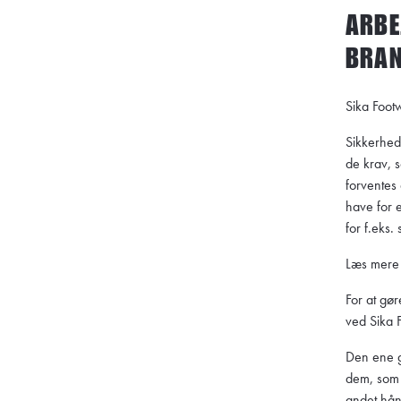
ARBE
BRA
Sika Foot
Sikkerheds
de krav, s
forventes
have for 
for f.eks.
Læs mer
For at gø
ved Sika F
Den ene g
dem, som 
andet
hån