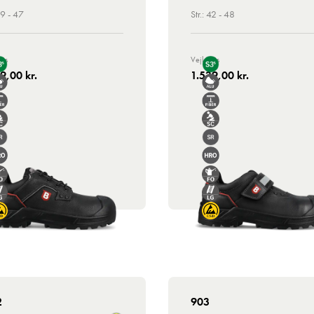
39 - 47
Str.: 42 - 48
ris
Vejl. Pris
9,00 kr.
1.539,00 kr.
2
903