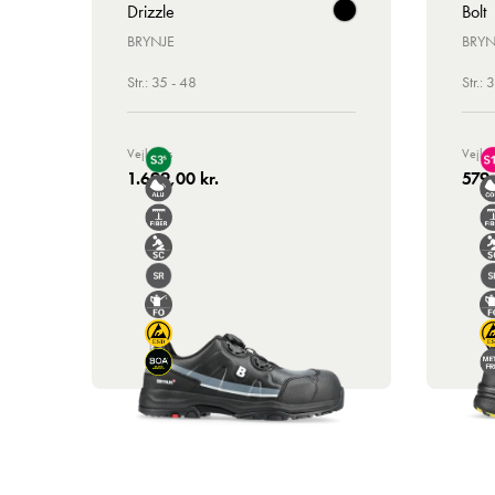
Drizzle
Bolt
BRYNJE
BRYN
Str.: 35 - 48
Str.: 
Vejl. Pris
Vejl. P
1.699,00 kr.
579,