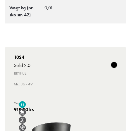
Vægt kg (pr.
0,01
sko str. 42)
1024
Solid 2.0
BRYNJE
Str.: 36 - 49
Vejl. Pris
919,00 kr.