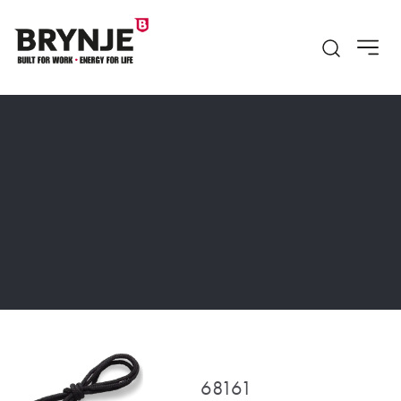
Open searc
68161