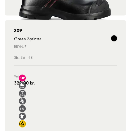
309
Green Sprinter
BRYNJE
Str.: 36 - 48
Vejl. Pris
329,00 kr.