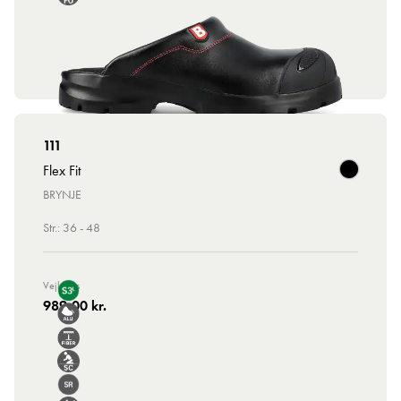
111
Flex Fit
BRYNJE
Str.: 36 - 48
Vejl. Pris
989,00 kr.