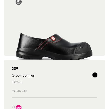
309
Green Sprinter
BRYNJE
Str.: 36 - 48
Vejl. Pris