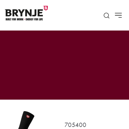
Open searc
705400