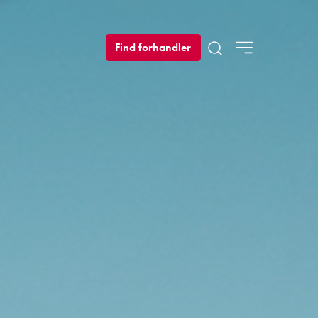
Find forhandler
Open search modal